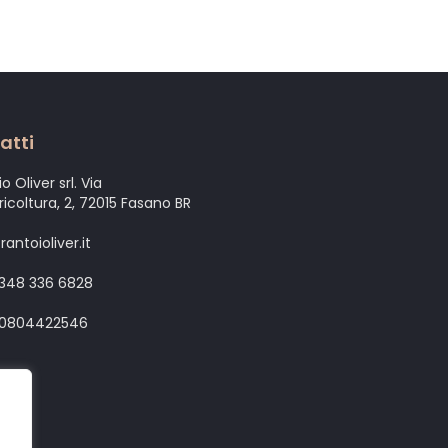
atti
o Oliver srl. Via
gricoltura, 2, 72015 Fasano BR
antoioliver.it
 348 336 6828
 0804422546