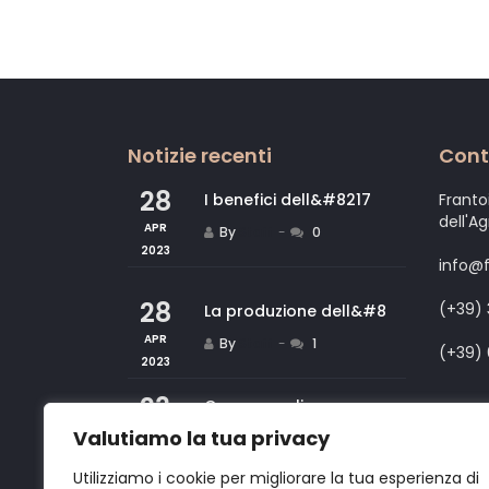
Notizie recenti
Cont
28
I benefici dell&#8217
Frantoi
dell'A
APR
By
Staff
0
2023
info@fr
28
(+39)
La produzione dell&#8
APR
By
Staff
1
(+39)
2023
23
Come scegliere e cons
Valutiamo la tua privacy
MAR
By
Staff
0
2023
Utilizziamo i cookie per migliorare la tua esperienza di