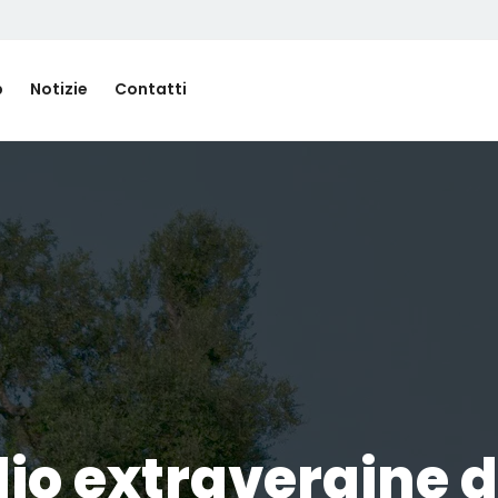
p
Notizie
Contatti
io extravergine d