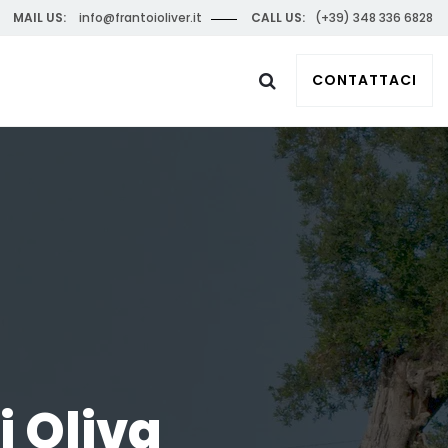
MAIL US:
info@frantoioliver.it
CALL US:
(+39) 348 336 6828
CONTATTACI
i Oliva